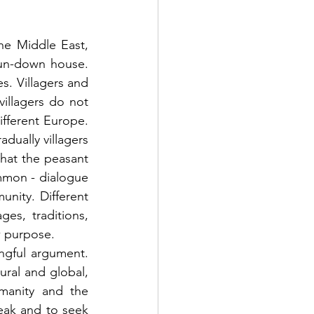
he Middle East, 
un-down house. 
s. Villagers and 
villagers do not 
fferent Europe. 
dually villagers 
hat the peasant 
mmon - dialogue 
nity. Different 
es, traditions, 
w purpose. 
gful argument. 
al and global, 
anity and the 
eak and to seek 