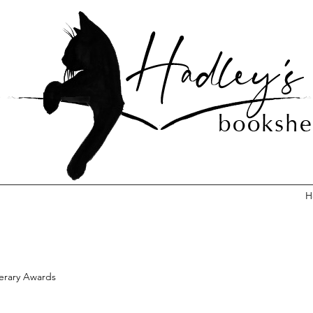
H
terary Awards