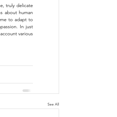
, truly delicate 
hs about human 
ime to adapt to 
ssion. In just 
 account various 
See All