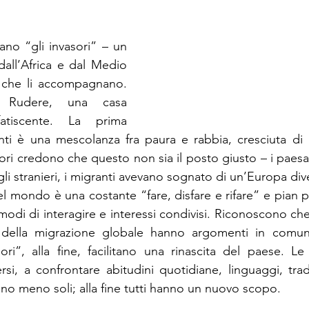
ano “gli invasori” – un 
all’Africa e dal Medio 
i che li accompagnano. 
 Rudere, una casa 
tiscente. La prima 
nti è una mescolanza fra paura e rabbia, cresciuta di pr
sori credono che questo non sia il posto giusto – i paesa
gli stranieri, i migranti avevano sognato di un’Europa diver
el mondo è una costante “fare, disfare e rifare” e pian p
modi di interagire e interessi condivisi. Riconoscono ch
 della migrazione globale hanno argomenti in comune
sori”, alla fine, facilitano una rinascita del paese. Le 
i, a confrontare abitudini quotidiane, linguaggi, tradizi
ntono meno soli; alla fine tutti hanno un nuovo scopo.