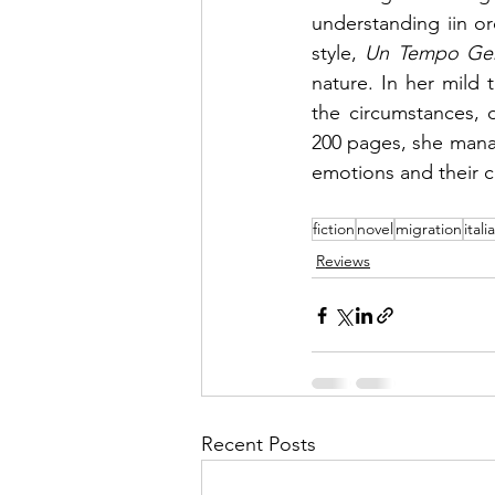
understanding iin ord
style, 
Un Tempo Gen
nature. In her mild 
the circumstances, 
200 pages, she manage
emotions and their 
fiction
novel
migration
itali
Reviews
Recent Posts