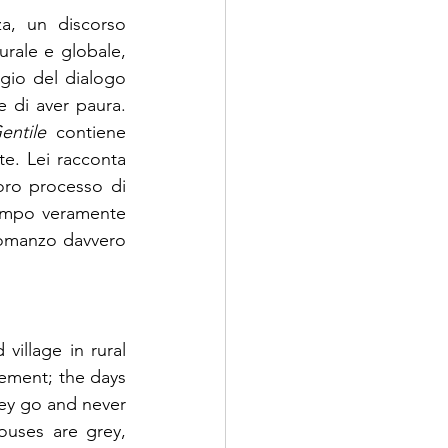
, un discorso 
urale e globale, 
gio del dialogo 
 di aver paura. 
ntile
 contiene 
e. Lei racconta 
oro processo di 
empo veramente 
romanzo davvero 
village in rural 
ement; the days 
hey go and never 
uses are grey, 