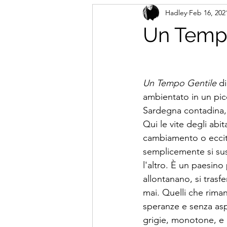
Hadley
Feb 16, 202
Un Tempo
Un Tempo Gentile
 d
ambientato in un pic
Sardegna contadina, 
Qui le vite degli abi
cambiamento o eccita
semplicemente si s
l'altro. È un paesino
allontanano, si trasf
mai. Quelli che rima
speranze e senza asp
grigie, monotone, e 