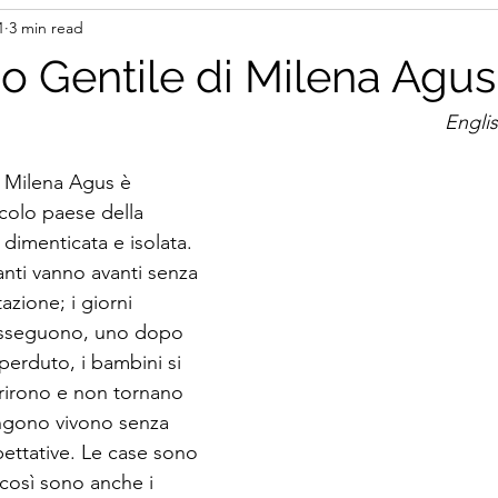
1
3 min read
 Gentile di Milena Agus
Engli
i Milena Agus è 
colo paese della 
dimenticata e isolata. 
tanti vanno avanti senza 
zione; i giorni 
usseguono, uno dopo 
 perduto, i bambini si 
erirono e non tornano 
ngono vivono senza 
ettative. Le case sono 
così sono anche i 