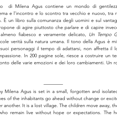
ro  di Milena Agus contiene un mondo di gentilezza
ema e l’incontro e lo scontro tra vecchio e nuovo, tra r
. È un libro sulla comunanza degli uomini e sul vantag
propone di agire piuttosto che parlare e di capire invece
e almeno fiabesco e veramente delicato, 
Un Tempo Ge
cole verità sulla natura umana. Il tono della Agus è mit
suoi personaggi il tempo di adattarsi, non affretta il l
assione. In 200 pagine sole, riesce a costruire un t
conto delle varie emozioni e dei loro cambiamenti. Un 
y Milena Agus is set in a small, forgotten and isolated 
lives of the inhabitants go ahead without change or excit
r another. It is a lost village. The children move away, t
ho remain live without hope or expectations. The ho