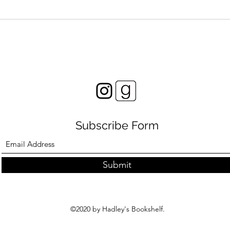
Accabadora di Michela
È St
Murgia
Ginz
Subscribe Form
Submit
©2020 by Hadley's Bookshelf.