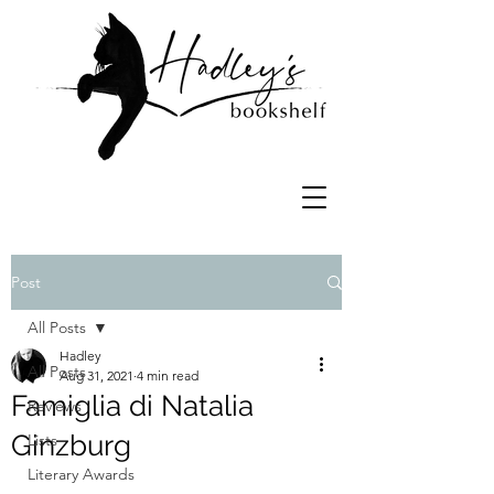
Post
All Posts
Hadley
All Posts
Aug 31, 2021
4 min read
Famiglia di Natalia
Reviews
Ginzburg
Lists
Literary Awards